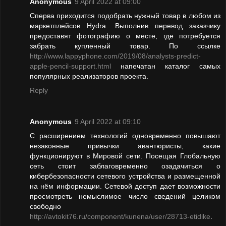
Anonymous
9 April 2022 at 09:00
Сперва приходится подобрать нужный товар в любом из
маркетплейсов Hydra. Выполнив перевод заказчику
предоставят фотографию о месте, где потребуется
забрать купленный товар. По ссылке
http://www.lappyphone.com/2019/08/analysts-predict-
apple-pencil-support.html
напечатан каталог самых
популярных реализаторов проекта.
Reply
Anonymous
9 April 2022 at 09:10
С расширением технологий одновременно повышают
незаконные привычки авантюристы, какие
функционируют в Мировой сети. Посещая Глобальную
сеть стоит заблаговременно озадачиться о
кибербезопасности сетевого устройства и размещенной
на нём информации. Сетевой доступ дает возможности
просмотреть немыслимое число сведений целиком
свободно
http://avtokit76.ru/component/kunena/user/28713-etidike
.