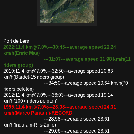
Port de Lers
2022:11,4 km@7,0%---30:45---average speed 22.24
km/h(Enric Mas)
---31:07---average speed 21.98 km/h(11
riders group)
2019:11,4 km@7,0%---32:50---average speed 20.83
km/h(Bardet-15 riders group)
---34:50---average speed 19.64 km/h(70
riders peloton)
2012:11,4 km@7,0%---36:03---average speed 19.14
km/h(100+ riders peloton)
1995:11,4 km@7,0%---28:08---average speed 24.31
km/h(Marco Pantani)-RECORD
---28:58---average speed 23.61
km/h(Indurain-Riis-Zulle)
---29:06---average speed 23.51