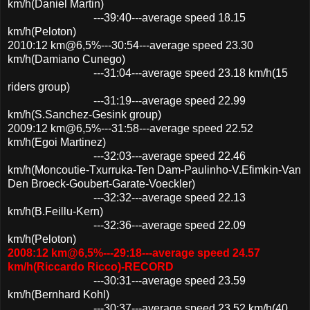
km/h(Daniel Martin)
---39:40---average speed 18.15
km/h(Peloton)
2010:12 km@6,5%---30:54---average speed 23.30
km/h(Damiano Cunego)
---31:04---average speed 23.18 km/h(15
riders group)
---31:19---average speed 22.99
km/h(S.Sanchez-Gesink group)
2009:12 km@6,5%---31:58---average speed 22.52
km/h(Egoi Martinez)
---32:03---average speed 22.46
km/h(Moncoutie-Txurruka-Ten Dam-Paulinho-V.Efimkin-Van
Den Broeck-Goubert-Garate-Voeckler)
---32:32---average speed 22.13
km/h(B.Feillu-Kern)
---32:36---average speed 22.09
km/h(Peloton)
2008:12 km@6,5%---29:18---average speed 24.57
km/h(Riccardo Ricco)-RECORD
---30:31---average speed 23.59
km/h(Bernhard Kohl)
---30:37---average speed 23.52 km/h(40