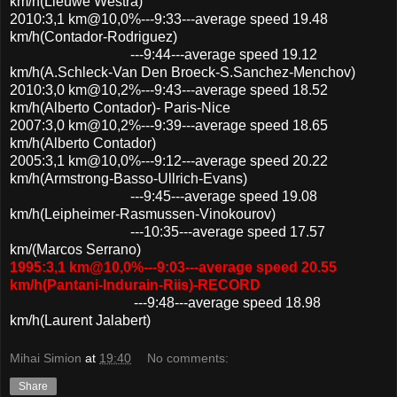
km/h(Lieuwe Westra)
2010:3,1 km@10,0%---9:33---average speed 19.48
km/h(Contador-Rodriguez)
---9:44---average speed 19.12
km/h(A.Schleck-Van Den Broeck-S.Sanchez-Menchov)
2010:3,0 km@10,2%---9:43---average speed 18.52
km/h(Alberto Contador)- Paris-Nice
2007:3,0 km@10,2%---9:39---average speed 18.65
km/h(Alberto Contador)
2005:3,1 km@10,0%---9:12---average speed 20.22
km/h(Armstrong-Basso-Ullrich-Evans)
---9:45---average speed 19.08
km/h(Leipheimer-Rasmussen-Vinokourov)
---10:35---average speed 17.57
km/(Marcos Serrano)
1995:3,1 km@10,0%---9:03---average speed 20.55
km/h(Pantani-Indurain-Riis)-RECORD
---9:48---average speed 18.98
km/h(Laurent Jalabert)
Mihai Simion
at
19:40
No comments:
Share