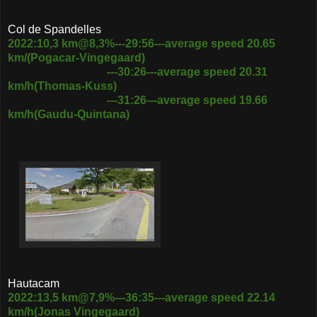
Col de Spandelles
2022:10,3 km@8,3%---29:56---average speed 20.65
km/(Pogacar-Vingegaard)
---30:26---average speed 20.31
km/h(Thomas-Kuss)
---31:26---average speed 19.66
km/h(Gaudu-Quintana)
Hautacam
2022:13,5 km@7,9%---36:35---average speed 22.14
km/h(Jonas Vingegaard)