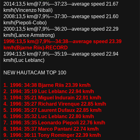
2014:13,5 km@7,9%---37:23---average speed 21.67
km/h(Vincenzo Nibali)
2008:13,5 km@7,9%---37:30---average speed 21.60
km/h(Piepoli-Cobo)
2000:13,5 km@7,9%---36:20---average speed 22.29
km/h(Lance Armstrong)
1996:13,5 km@7,9%---34:38---average speed 23.39
km/h(Bjarne Riis)-RECORD
1994:13,5 km@7,9%---35:19---average speed 22.94
km/h(Luc Leblanc)
NEW HAUTACAM TOP 100
1. 1996: 34:38 Bjarne Riis 23.39 km/h
2. 1994: 35:19 Luc Leblanc 22.94 km/h
3. 1994: 35:21 Miguel Indurain 22.91 km/h
4. 1996: 35:27 Richard Virenque 22.85 km/h
5. 1996: 35:27 Laurent Dufaux 22.85 km/h
6. 1996: 35:32 Luc Leblanc 22.80 km/h
7. 1996: 35:35 Leonardo Piepoli 22.76 km/h
8. 1994: 35:37 Marco Pantani 22.74 km/h
9. 1996: 36:11 Tony Rominger 22.39 km/h