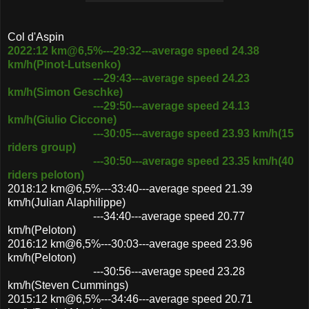
Col d'Aspin
2022:12 km@6,5%---29:32---average speed 24.38
km/h(Pinot-Lutsenko)
---29:43---average speed 24.23
km/h(Simon Geschke)
---29:50---average speed 24.13
km/h(Giulio Ciccone)
---30:05---average speed 23.93 km/h(15
riders group)
---30:50---average speed 23.35 km/h(40
riders peloton)
2018:12 km@6,5%---33:40---average speed 21.39
km/h(Julian Alaphilippe)
---34:40---average speed 20.77
km/h(Peloton)
2016:12 km@6,5%---30:03---average speed 23.96
km/h(Peloton)
---30:56---average speed 23.28
km/h(Steven Cummings)
2015:12 km@6,5%---34:46---average speed 20.71