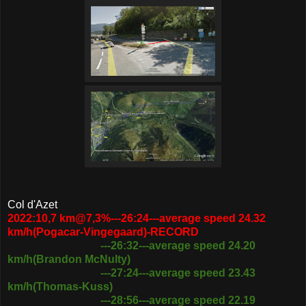
Col d'Azet
2022:10,7 km@7,3%---26:24---average speed 24.32
km/h(Pogacar-Vingegaard)-RECORD
---26:32---average speed 24.20
km/h(Brandon McNulty)
---27:24---average speed 23.43
km/h(Thomas-Kuss)
---28:56---average speed 22.19