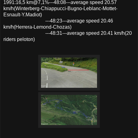
1991:16,5 km@7,1%---48:08---average speed 20.57
km/h(Winterberg-Chiappucci-Bugno-Leblanc-Mottet-
Esnault-Y.Madiot)
---48:23---average speed 20.46
km/h(Herrera-Lemond-Chozas)
---48:31---average speed 20.41 km/h(20
riders peloton)