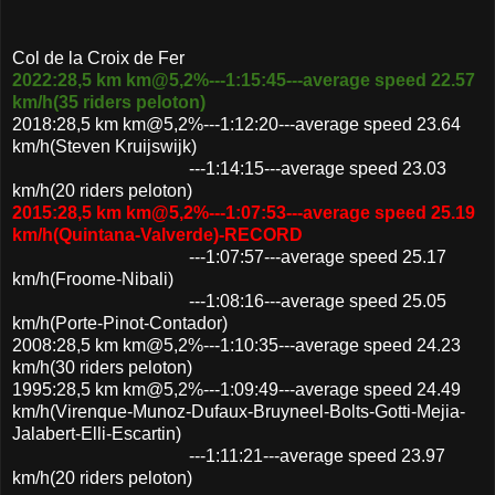
Col de la Croix de Fer
2022:28,5 km km@5,2%---1:15:45---average speed 22.57
km/h(35 riders peloton)
2018:28,5 km km@5,2%---1:12:20---average speed 23.64
km/h(Steven Kruijswijk)
---1:14:15---average speed 23.03
km/h(20 riders peloton)
2015:28,5 km km@5,2%---1:07:53---average speed 25.19
km/h(Quintana-Valverde)-RECORD
---1:07:57---average speed 25.17
km/h(Froome-Nibali)
---1:08:16---average speed 25.05
km/h(Porte-Pinot-Contador)
2008:28,5 km km@5,2%---1:10:35---average speed 24.23
km/h(30 riders peloton)
1995:28,5 km km@5,2%---1:09:49---average speed 24.49
km/h(Virenque-Munoz-Dufaux-Bruyneel-Bolts-Gotti-Mejia-
Jalabert-Elli-Escartin)
---1:11:21---average speed 23.97
km/h(20 riders peloton)