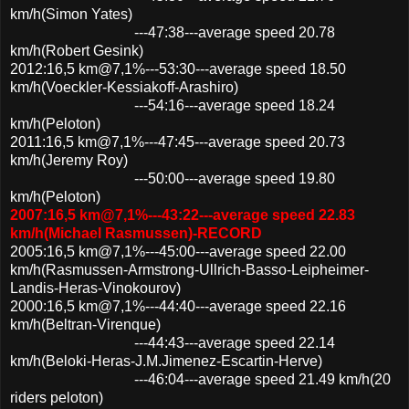
km/h(Simon Yates)
---47:38---average speed 20.78
km/h(Robert Gesink)
2012:16,5 km@7,1%---53:30---average speed 18.50
km/h(Voeckler-Kessiakoff-Arashiro)
---54:16---average speed 18.24
km/h(Peloton)
2011:16,5 km@7,1%---47:45---average speed 20.73
km/h(Jeremy Roy)
---50:00---average speed 19.80
km/h(Peloton)
2007:16,5 km@7,1%---43:22---average speed 22.83
km/h(Michael Rasmussen)-RECORD
2005:16,5 km@7,1%---45:00---average speed 22.00
km/h(Rasmussen-Armstrong-Ullrich-Basso-Leipheimer-
Landis-Heras-Vinokourov)
2000:16,5 km@7,1%---44:40---average speed 22.16
km/h(Beltran-Virenque)
---44:43---average speed 22.14
km/h(Beloki-Heras-J.M.Jimenez-Escartin-Herve)
---46:04---average speed 21.49 km/h(20
riders peloton)