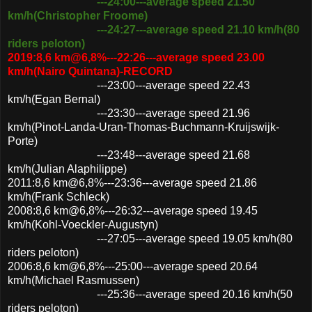
---24:00---average speed 21.50
km/h(Christopher Froome)
---24:27---average speed 21.10 km/h(80
riders peloton)
2019:8,6 km@6,8%---22:26---average speed 23.00
km/h(Nairo Quintana)-RECORD
---23:00---average speed 22.43
km/h(Egan Bernal)
---23:30---average speed 21.96
km/h(Pinot-Landa-Uran-Thomas-Buchmann-Kruijswijk-
Porte)
---23:48---average speed 21.68
km/h(Julian Alaphilippe)
2011:8,6 km@6,8%---23:36---average speed 21.86
km/h(Frank Schleck)
2008:8,6 km@6,8%---26:32---average speed 19.45
km/h(Kohl-Voeckler-Augustyn)
---27:05---average speed 19.05 km/h(80
riders peloton)
2006:8,6 km@6,8%---25:00---average speed 20.64
km/h(Michael Rasmussen)
---25:36---average speed 20.16 km/h(50
riders peloton)