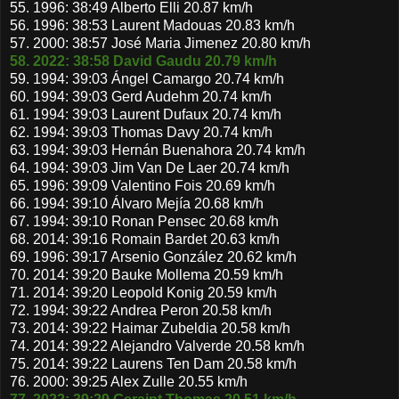
55. 1996: 38:49 Alberto Elli 20.87 km/h
56. 1996: 38:53 Laurent Madouas 20.83 km/h
57. 2000: 38:57 José Maria Jimenez 20.80 km/h
58. 2022: 38:58 David Gaudu 20.79 km/h
59. 1994: 39:03 Ángel Camargo 20.74 km/h
60. 1994: 39:03 Gerd Audehm 20.74 km/h
61. 1994: 39:03 Laurent Dufaux 20.74 km/h
62. 1994: 39:03 Thomas Davy 20.74 km/h
63. 1994: 39:03 Hernán Buenahora 20.74 km/h
64. 1994: 39:03 Jim Van De Laer 20.74 km/h
65. 1996: 39:09 Valentino Fois 20.69 km/h
66. 1994: 39:10 Álvaro Mejía 20.68 km/h
67. 1994: 39:10 Ronan Pensec 20.68 km/h
68. 2014: 39:16 Romain Bardet 20.63 km/h
69. 1996: 39:17 Arsenio González 20.62 km/h
70. 2014: 39:20 Bauke Mollema 20.59 km/h
71. 2014: 39:20 Leopold Konig 20.59 km/h
72. 1994: 39:22 Andrea Peron 20.58 km/h
73. 2014: 39:22 Haimar Zubeldia 20.58 km/h
74. 2014: 39:22 Alejandro Valverde 20.58 km/h
75. 2014: 39:22 Laurens Ten Dam 20.58 km/h
76. 2000: 39:25 Alex Zulle 20.55 km/h