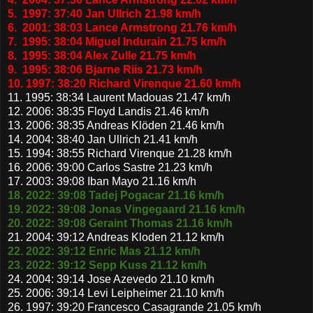
5. 1997: 37:40 Jan Ullrich 21.98 km/h
6. 2001: 38:03 Lance Armstrong 21.76 km/h
7. 1995: 38:04 Miguel Indurain 21.75 km/h
8. 1995: 38:04 Alex Zulle 21.75 km/h
9. 1995: 38:06 Bjarne Riis 21.73 km/h
10. 1997: 38:20 Richard Virenque 21.60 km/h
11. 1995: 38:34 Laurent Madouas 21.47 km/h
12. 2006: 38:35 Floyd Landis 21.46 km/h
13. 2006: 38:35 Andreas Klöden 21.46 km/h
14. 2004: 38:40 Jan Ullrich 21.41 km/h
15. 1994: 38:55 Richard Virenque 21.28 km/h
16. 2006: 39:00 Carlos Sastre 21.23 km/h
17. 2003: 39:08 Iban Mayo 21.16 km/h
18. 2022: 39:08 Tadej Pogacar 21.16 km/h
19. 2022: 39:08 Jonas Vingegaard 21.16 km/h
20. 2022: 39:08 Geraint Thomas 21.16 km/h
21. 2004: 39:12 Andreas Kloden 21.12 km/h
22. 2022: 39:12 Enric Mas 21.12 km/h
23. 2022: 39:12 Sepp Kuss 21.12 km/h
24. 2004: 39:14 Jose Azevedo 21.10 km/h
25. 2006: 39:14 Levi Leipheimer 21.10 km/h
26. 1997: 39:20 Francesco Casagrande 21.05 km/h