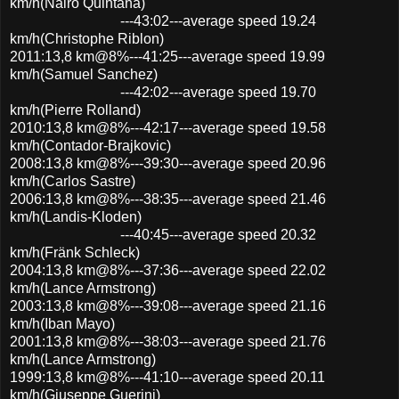
km/h(Nairo Quintana)
---43:02---average speed 19.24
km/h(Christophe Riblon)
2011:13,8 km@8%---41:25---average speed 19.99
km/h(Samuel Sanchez)
---42:02---average speed 19.70
km/h(Pierre Rolland)
2010:13,8 km@8%---42:17---average speed 19.58
km/h(Contador-Brajkovic)
2008:13,8 km@8%---39:30---average speed 20.96
km/h(Carlos Sastre)
2006:13,8 km@8%---38:35---average speed 21.46
km/h(Landis-Kloden)
---40:45---average speed 20.32
km/h(Fränk Schleck)
2004:13,8 km@8%---37:36---average speed 22.02
km/h(Lance Armstrong)
2003:13,8 km@8%---39:08---average speed 21.16
km/h(Iban Mayo)
2001:13,8 km@8%---38:03---average speed 21.76
km/h(Lance Armstrong)
1999:13,8 km@8%---41:10---average speed 20.11
km/h(Giuseppe Guerini)