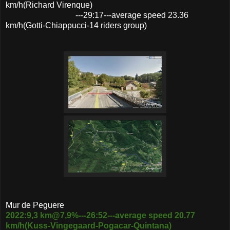
km/h(Richard Virenque)
---29:17---average speed 23.36
km/h(Gotti-Chiappucci-14 riders group)
Mur de Peguere
2022:9,3 km@7,9%---26:52---average speed 20.77
km/h(Kuss-Vingegaard-Pogacar-Quintana)