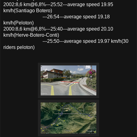
2002:8,6 km@6,8%---25:52---average speed 19.95
km/h(Santiago Botero)
---26:54---average speed 19.18
km/h(Peloton)
2000:8,6 km@6,8%---25:40---average speed 20.10
km/h(Herve-Botero-Conti)
---25:50---average speed 19.97 km/h(30
riders peloton)