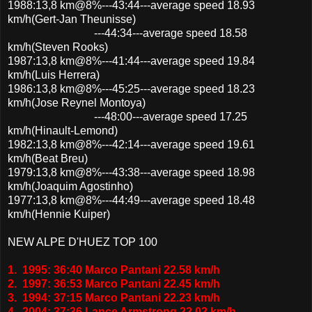
1988:13,8 km@8%---43:44---average speed 18.93
km/h(Gert-Jan Theunisse)
---44:34---average speed 18.58
km/h(Steven Rooks)
1987:13,8 km@8%---41:44---average speed 19.84
km/h(Luis Herrera)
1986:13,8 km@8%---45:25---average speed 18.23
km/h(Jose Reynel Montoya)
---48:00---average speed 17.25
km/h(Hinault-Lemond)
1982:13,8 km@8%---42:14---average speed 19.61
km/h(Beat Breu)
1979:13,8 km@8%---43:38---average speed 18.98
km/h(Joaquim Agostinho)
1977:13,8 km@8%---44:49---average speed 18.48
km/h(Hennie Kuiper)
NEW ALPE D'HUEZ TOP 100
1. 1995: 36:40 Marco Pantani 22.58 km/h
2. 1997: 36:53 Marco Pantani 22.45 km/h
3. 1994: 37:15 Marco Pantani 22.23 km/h
4. 2004: 37:36 Lance Armstrong 22.02 km/h