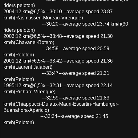
riders peloton)
2004:12 km@6,5%---30:10---average speed 23.87
km/h(Rasmussen-Moreau-Virenque)
---30:20---average speed 23.74 km/h(30
riders peloton)
2003:12 km@6,5%---33:48---average speed 21.30
km/h(Chavanel-Botero)
---34:58---average speed 20.59
km/h(Peloton)
2001:12 km@6,5%---33:42---average speed 21.36
km/h(Laurent Jalabert)
---33:47---average speed 21.31
km/h(Peloton)
1995:12 km@6,5%---32:31---average speed 22.14
km/h(Richard Virenque)
---32:59---average speed 21.83
km/h(Chiappucci-Dufaux-Mauri-Escartin-Hamburger-
Buenahora-Aparicio)
---33:34---average speed 21.45
km/h(Peloton)