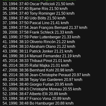
33. 1994: 37:40 Oscar Pellicioli 21.50 km/h
34. 1994: 37:40 Bjarne Riis 21.50 km/h
35. 1994: 37:40 Tony Rominger 21.50 km/h
36. 1994: 37:40 Udo Bölts 21.50 km/h
37. 1994: 37:50 Pascal Lino 21.41 km/h
38. 1994: 37:54 Jean François Bernard 21.37 km/h
39. 2008: 37:58 Frank Schleck 21.33 km/h
40. 1996: 37:59 Peter Luttenberger 21.33 km/h
41. 1994: 38:10 Oliverio Rincón 21.22 km/h
42. 1994: 38:10 Abraham Olano 21.22 km/h
43. 1996: 38:11 Patrick Jonker 21.21 km/h
44. 1996: 38:14 Manuel Fernandez 21.19 km/h
45. 2014: 38:33 Thibaut Pinot 21.01 km/h
46. 2014: 38:35 Rafal Majka 21.01 km/h
47. 2008: 38:36 Bernhard Kohl 20.98 km/h
48. 2014: 38:38 Jean-Christophe Peraud 20.97 km/h
49. 2014: 38:38 Tejay Van Garderen 20.97 km/h
50. 1994: 38:40 Giorgio Furlan 20.95 km/h
51. 2000: 38:43 Christophe Moreau 20.55 km/h
52. 1994: 38:47 Alberto Elli 20.89 km/h
53. 1994: 38:47 Franco Vona 20.89 km/h
54. 1996: 38:48 Bo Hamburger 20.88 km/h