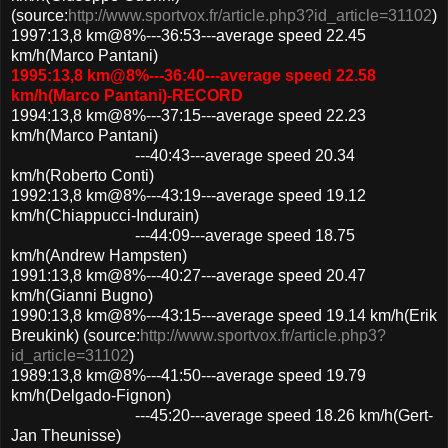
(source:
http://www.sportvox.fr/article.php3?id_article=31102
)
1997:13,8 km@8%---36:53---average speed 22.45
km/h(Marco Pantani)
1995:13,8 km@8%---36:40---average speed 22.58
km/h(Marco Pantani)-RECORD
1994:13,8 km@8%---37:15---average speed 22.23
km/h(Marco Pantani)
---40:43---average speed 20.34
km/h(Roberto Conti)
1992:13,8 km@8%---43:19---average speed 19.12
km/h(Chiappucci-Indurain)
---44:09---average speed 18.75
km/h(Andrew Hampsten)
1991:13,8 km@8%---40:27---average speed 20.47
km/h(Gianni Bugno)
1990:13,8 km@8%---43:15---average speed 19.14 km/h(Erik
Breukink) (source:
http://www.sportvox.fr/article.php3?
id_article=31102
)
1989:13,8 km@8%---41:50---average speed 19.79
km/h(Delgado-Fignon)
---45:20---average speed 18.26 km/h(Gert-
Jan Theunisse)