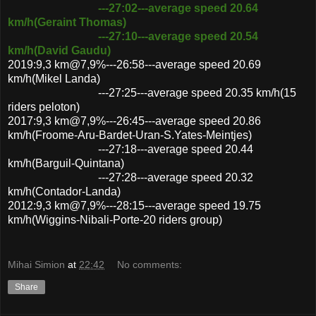
---27:02---average speed 20.64
km/h(Geraint Thomas)
---27:10---average speed 20.54
km/h(David Gaudu)
2019:9,3 km@7,9%---26:58---average speed 20.69
km/h(Mikel Landa)
---27:25---average speed 20.35 km/h(15
riders peloton)
2017:9,3 km@7,9%---26:45---average speed 20.86
km/h(Froome-Aru-Bardet-Uran-S.Yates-Meintjes)
---27:18---average speed 20.44
km/h(Barguil-Quintana)
---27:28---average speed 20.32
km/h(Contador-Landa)
2012:9,3 km@7,9%---28:15---average speed 19.75
km/h(Wiggins-Nibali-Porte-20 riders group)
Mihai Simion
at
22:42
No comments:
Share