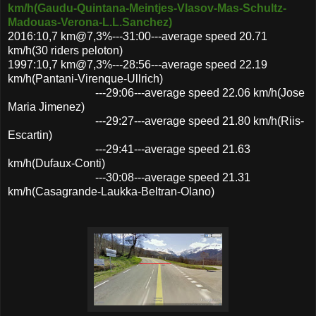
km/h(Gaudu-Quintana-Meintjes-Vlasov-Mas-Schultz-
Madouas-Verona-L.L.Sanchez)
2016:10,7 km@7,3%---31:00---average speed 20.71
km/h(30 riders peloton)
1997:10,7 km@7,3%---28:56---average speed 22.19
km/h(Pantani-Virenque-Ullrich)
---29:06---average speed 22.06 km/h(Jose
Maria Jimenez)
---29:27---average speed 21.80 km/h(Riis-
Escartin)
---29:41---average speed 21.63
km/h(Dufaux-Conti)
---30:08---average speed 21.31
km/h(Casagrande-Laukka-Beltran-Olano)