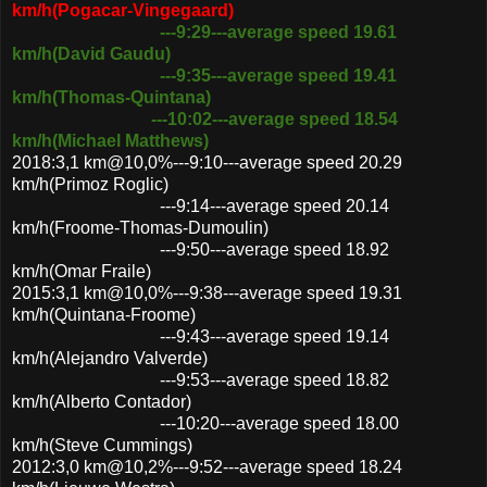
km/h(Pogacar-Vingegaard)
---9:29---average speed 19.61
km/h(David Gaudu)
---9:35---average speed 19.41
km/h(Thomas-Quintana)
---10:02---average speed 18.54
km/h(Michael Matthews)
2018:3,1 km@10,0%---9:10---average speed 20.29
km/h(Primoz Roglic)
---9:14---average speed 20.14
km/h(Froome-Thomas-Dumoulin)
---9:50---average speed 18.92
km/h(Omar Fraile)
2015:3,1 km@10,0%---9:38---average speed 19.31
km/h(Quintana-Froome)
---9:43---average speed 19.14
km/h(Alejandro Valverde)
---9:53---average speed 18.82
km/h(Alberto Contador)
---10:20---average speed 18.00
km/h(Steve Cummings)
2012:3,0 km@10,2%---9:52---average speed 18.24