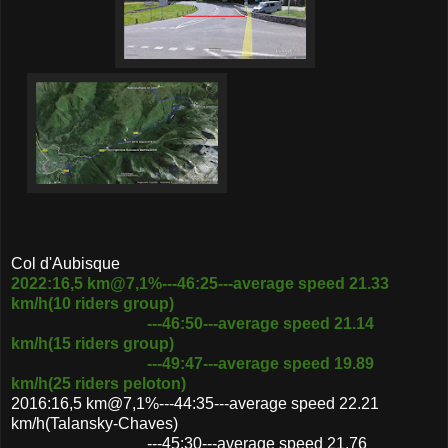
Col d'Aubisque
2022:16,5 km@7,1%---46:25---average speed 21.33
km/h(10 riders group)
---46:50---average speed 21.14
km/h(15 riders group)
---49:47---average speed 19.89
km/h(25 riders peloton)
2016:16,5 km@7,1%---44:35---average speed 22.21
km/h(Talansky-Chaves)
---45:30---average speed 21.76