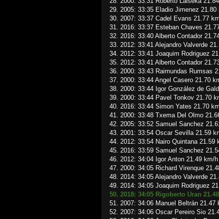
28. 2000: 33:31 Roberto Laiseka 21.8
29. 2005: 33:35 Eladio Jimenez 21.80
30. 2007: 33:37 Cadel Evans 21.77 k
31. 2016: 33:37 Esteban Chaves 21.7
32. 2016: 33:40 Alberto Contador 21.7
33. 2012: 33:41 Alejandro Valverde 21
34. 2012: 33:41 Joaquim Rodriguez 2
35. 2012: 33:41 Alberto Contador 21.7
36. 2000: 33:43 Raimundas Rumsas 2
37. 2000: 33:44 Angel Casero 21.70 k
38. 2000: 33:44 Igor González de Gal
39. 2000: 33:44 Pavel Tonkov 21.70 k
40. 2016: 33:44 Simon Yates 21.70 k
41. 2000: 33:48 Txema Del Olmo 21.6
42. 2005: 33:52 Samuel Sanchez 21.6
43. 2001: 33:54 Oscar Sevilla 21.59 k
44. 2012: 33:54 Nairo Quintana 21.59
45. 2016: 33:59 Samuel Sanchez 21.5
46. 2012: 34:04 Igor Anton 21.49 km/h
47. 2000: 34:05 Richard Virenque 21.
48. 2014: 34:05 Alejandro Valverde 21
49. 2014: 34:05 Joaquim Rodriguez 2
50. 2018: 34:05 Rigoberto Uran 21.4
51. 2007: 34:06 Manuel Beltrán 21.47
52. 2007: 34:06 Oscar Pereiro Sio 21.