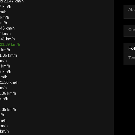
ud 21.47 km/h
7 km/h
Ab
km/h
 km/h
km/h
.43 km/h
Con
2 km/h
.41 km/h
21.39 km/h
Fol
6 km/h
1.36 km/h
Twe
km/h
6 km/h
6 km/h
km/h
21.36 km/h
km/h
1.36 km/h
 km/h
1.35 km/h
m/h
km/h
 km/h
 km/h