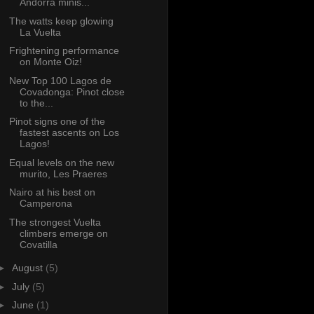
Andorra minis...
The watts keep glowing
La Vuelta
Frightening performance
on Monte Oiz!
New Top 100 Lagos de
Covadonga: Pinot close
to the...
Pinot signs one of the
fastest ascents on Los
Lagos!
Equal levels on the new
murito, Les Praeres
Nairo at his best on
Camperona
The strongest Vuelta
climbers emerge on
Covatilla
►
August
(5)
►
July
(5)
►
June
(1)