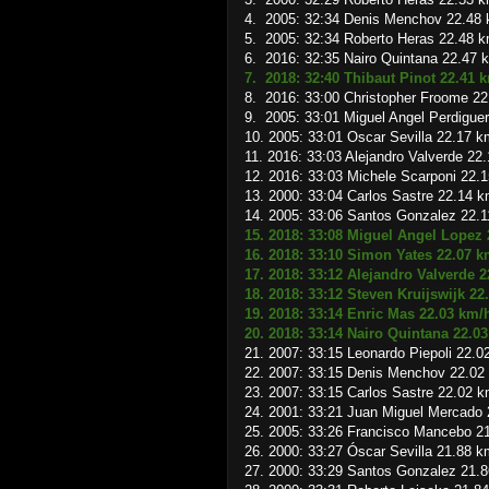
4. 2005: 32:34 Denis Menchov 22.48
5. 2005: 32:34 Roberto Heras 22.48 
6. 2016: 32:35 Nairo Quintana 22.47 
7. 2018: 32:40 Thibaut Pinot 22.41 
8. 2016: 33:00 Christopher Froome 2
9. 2005: 33:01 Miguel Angel Perdigue
10. 2005: 33:01 Oscar Sevilla 22.17 k
11. 2016: 33:03 Alejandro Valverde 22
12. 2016: 33:03 Michele Scarponi 22.
13. 2000: 33:04 Carlos Sastre 22.14 k
14. 2005: 33:06 Santos Gonzalez 22.
15. 2018: 33:08 Miguel Angel Lopez
16. 2018: 33:10 Simon Yates 22.07 k
17. 2018: 33:12 Alejandro Valverde 
18. 2018: 33:12 Steven Kruijswijk 22
19. 2018: 33:14 Enric Mas 22.03 km/
20. 2018: 33:14 Nairo Quintana 22.0
21. 2007: 33:15 Leonardo Piepoli 22.0
22. 2007: 33:15 Denis Menchov 22.02
23. 2007: 33:15 Carlos Sastre 22.02 k
24. 2001: 33:21 Juan Miguel Mercado
25. 2005: 33:26 Francisco Mancebo 2
26. 2000: 33:27 Óscar Sevilla 21.88 k
27. 2000: 33:29 Santos Gonzalez 21.