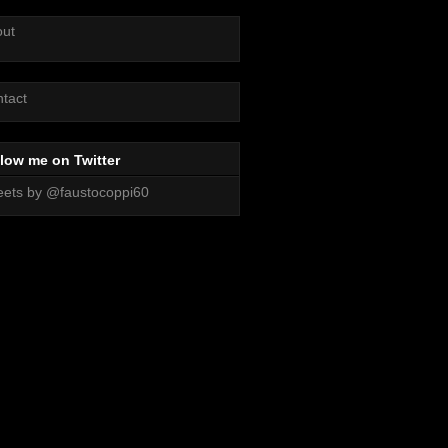
out
tact
low me on Twitter
ets by @faustocoppi60