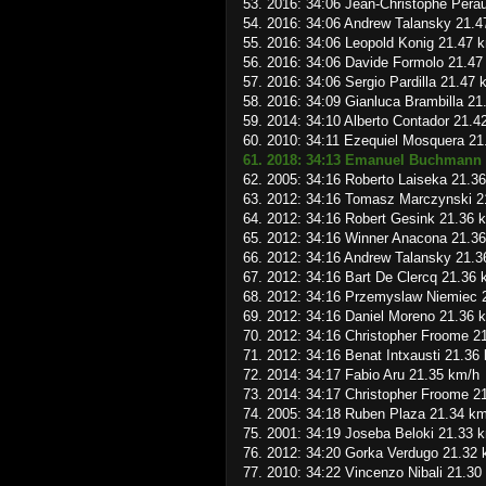
53. 2016: 34:06 Jean-Christophe Pera
54. 2016: 34:06 Andrew Talansky 21.4
55. 2016: 34:06 Leopold Konig 21.47 
56. 2016: 34:06 Davide Formolo 21.47
57. 2016: 34:06 Sergio Pardilla 21.47 
58. 2016: 34:09 Gianluca Brambilla 21
59. 2014: 34:10 Alberto Contador 21.4
60. 2010: 34:11 Ezequiel Mosquera 21
61. 2018: 34:13 Emanuel Buchmann 
62. 2005: 34:16 Roberto Laiseka 21.3
63. 2012: 34:16 Tomasz Marczynski 2
64. 2012: 34:16 Robert Gesink 21.36 
65. 2012: 34:16 Winner Anacona 21.3
66. 2012: 34:16 Andrew Talansky 21.3
67. 2012: 34:16 Bart De Clercq 21.36 
68. 2012: 34:16 Przemyslaw Niemiec 
69. 2012: 34:16 Daniel Moreno 21.36 
70. 2012: 34:16 Christopher Froome 2
71. 2012: 34:16 Benat Intxausti 21.36
72. 2014: 34:17 Fabio Aru 21.35 km/h
73. 2014: 34:17 Christopher Froome 2
74. 2005: 34:18 Ruben Plaza 21.34 k
75. 2001: 34:19 Joseba Beloki 21.33 
76. 2012: 34:20 Gorka Verdugo 21.32
77. 2010: 34:22 Vincenzo Nibali 21.30