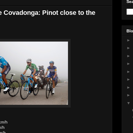
Sea
 Covadonga: Pinot close to the
Blo
►
►
►
►
►
►
►
►
▼
 km/h
m/h
km/h