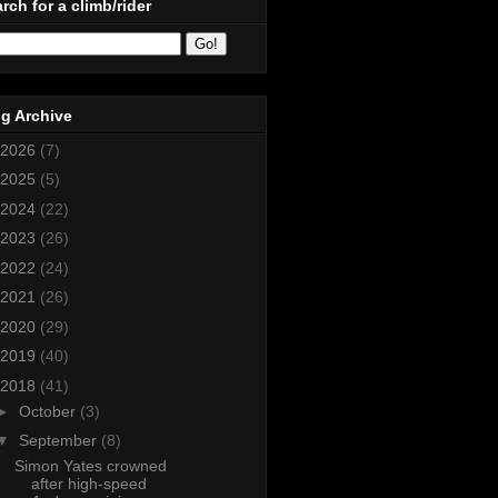
rch for a climb/rider
g Archive
2026
(7)
2025
(5)
2024
(22)
2023
(26)
2022
(24)
2021
(26)
2020
(29)
2019
(40)
2018
(41)
►
October
(3)
▼
September
(8)
Simon Yates crowned
after high-speed