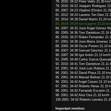
78. 2010: 34:22 Peter Velits 21.30 km
79. 2010: 34:22 Joaquim Rodriguez 2
80. 2007: 34:23 Vladimir Efimkin 21.2
81. 2012: 34:24 Laurens Ten Dam 21.
82. 2014: 34:28 Daniel Martin 21.24 k
83. 2018: 34:29 Ion Izagirre 21.23 km
84. 2007: 34:32 José Ángel Gómez Ma
85. 2005: 34:36 Tom Danielson 21.16
86. 2016: 34:37 Ruben Fernandez 21.
87. 2001: 34:38 Jose María Jimenez 
88. 2005: 34:38 Oscar Pereiro 21.14 
89. 2007: 34:38 Samuel Sánchez 21.1
90. 2007: 34:39 Igor Antón 21.13 km/h
91. 2005: 34:40 Carlos Garcia Quesad
92. 2010: 34:41 Tom Danielson 21.11 
93. 2001: 34:42 José Luis Rubiera 21
94. 2001: 34:42 David Plaza 21.10 km
95. 2001: 34:42 Manuel Beltran 21.10
96. 2001: 34:42 Angel Casero 21.10 k
97. 2001: 34:42 Roberto Heras 21.10 
98. 2001: 34:42 Fernando Escartin 21
99. 2001: 34:42 Aitor Osa 21.10 km/h
100.2001: 34:42 Roberto Laiseka 21.1
Important mention: