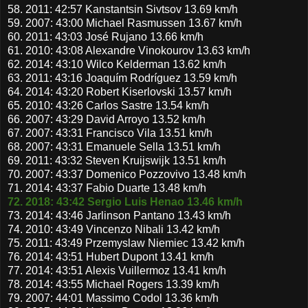
58. 2011: 42:57 Kanstantsin Sivtsov 13.69 km/h
59. 2007: 43:00 Michael Rasmussen 13.67 km/h
60. 2011: 43:03 José Rujano 13.66 km/h
61. 2010: 43:08 Alexandre Vinokourov 13.63 km/h
62. 2014: 43:10 Wilco Kelderman 13.62 km/h
63. 2011: 43:16 Joaquím Rodríguez 13.59 km/h
64. 2014: 43:20 Robert Kiserlovski 13.57 km/h
65. 2010: 43:26 Carlos Sastre 13.54 km/h
66. 2007: 43:29 David Arroyo 13.52 km/h
67. 2007: 43:31 Francisco Vila 13.51 km/h
68. 2007: 43:31 Emanuele Sella 13.51 km/h
69. 2011: 43:32 Steven Kruijswijk 13.51 km/h
70. 2007: 43:37 Domenico Pozzovivo 13.48 km/h
71. 2014: 43:37 Fabio Duarte 13.48 km/h
72. 2018: 43:42 Sergio Luis Henao 13.46 km/h
73. 2014: 43:46 Jarlinson Pantano 13.43 km/h
74. 2010: 43:49 Vincenzo Nibali 13.42 km/h
75. 2011: 43:49 Przemyslaw Niemiec 13.42 km/h
76. 2014: 43:51 Hubert Dupont 13.41 km/h
77. 2014: 43:51 Alexis Vuillermoz 13.41 km/h
78. 2014: 43:55 Michael Rogers 13.39 km/h
79. 2007: 44:01 Massimo Codol 13.36 km/h