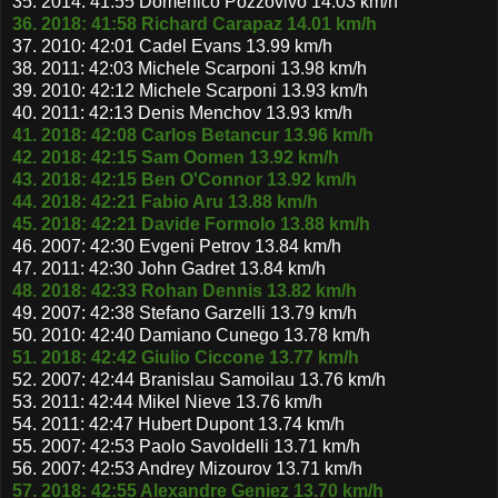
35. 2014: 41:55 Domenico Pozzovivo 14.03 km/h
36. 2018: 41:58 Richard Carapaz 14.01 km/h
37. 2010: 42:01 Cadel Evans 13.99 km/h
38. 2011: 42:03 Michele Scarponi 13.98 km/h
39. 2010: 42:12 Michele Scarponi 13.93 km/h
40. 2011: 42:13 Denis Menchov 13.93 km/h
41. 2018: 42:08 Carlos Betancur 13.96 km/h
42. 2018: 42:15 Sam Oomen 13.92 km/h
43. 2018: 42:15 Ben O'Connor 13.92 km/h
44. 2018: 42:21 Fabio Aru 13.88 km/h
45. 2018: 42:21 Davide Formolo 13.88 km/h
46. 2007: 42:30 Evgeni Petrov 13.84 km/h
47. 2011: 42:30 John Gadret 13.84 km/h
48. 2018: 42:33 Rohan Dennis 13.82 km/h
49. 2007: 42:38 Stefano Garzelli 13.79 km/h
50. 2010: 42:40 Damiano Cunego 13.78 km/h
51. 2018: 42:42 Giulio Ciccone 13.77 km/h
52. 2007: 42:44 Branislau Samoilau 13.76 km/h
53. 2011: 42:44 Mikel Nieve 13.76 km/h
54. 2011: 42:47 Hubert Dupont 13.74 km/h
55. 2007: 42:53 Paolo Savoldelli 13.71 km/h
56. 2007: 42:53 Andrey Mizourov 13.71 km/h
57. 2018: 42:55 Alexandre Geniez 13.70 km/h